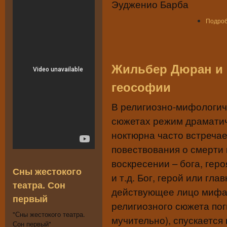
Эудженио Барба
Подро
Жильбер Дюран и 
геософии
В религиозно-мифологич
сюжетах режим драмати
ноктюрна часто встреча
повествования о смерти 
воскресении – бога, гер
Сны жестокого
и т.д. Бог, герой или гла
театра. Сон
действующее лицо мифа
первый
религиозного сюжета пог
"Сны жестокого театра.
мучительно), спускается 
Сон первый"