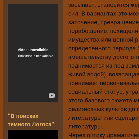
засыпает, становится же
сил. В вариантах это мо
заточение, превращение
порабощение, похищение
имущества или ценной ре
определенного периода 
вмешательству другого г
поднимается из-под земл
живой водой), возвращае
принимает первоначальн
социальный статус, утра
этого базового сюжета м
религиозных культов до 
"В поисках
литературы или сценари
темного Логоса"
литературы.
Через оптику драматиче