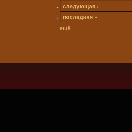
следующая ›
последняя »
ещё