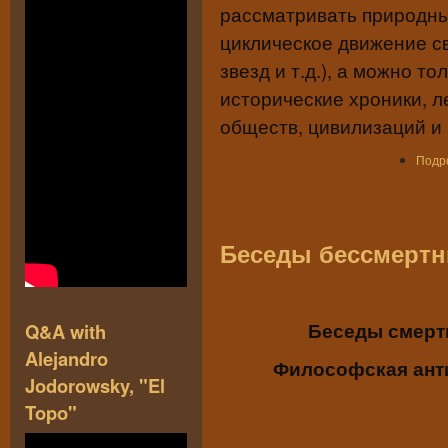
рассматривать природны
циклическое движение св
звезд и т.д.), а можно т
исторические хроники, л
обществ, цивилизаций и 
Подр
Беседы бессмерт
Беседы смерт
Q&A with
Alejandro
Философская ант
Jodorowsky, "El
Topo"