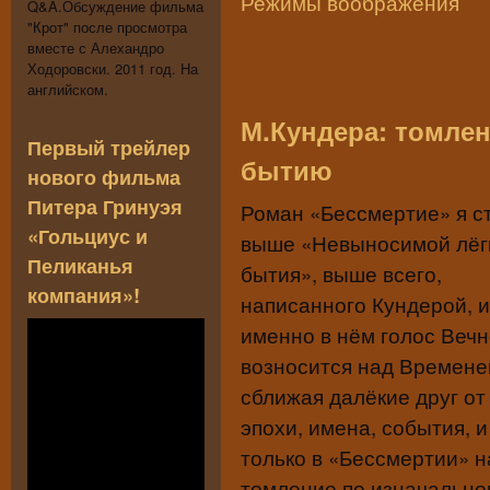
Режимы воображения
Q&A.Обсуждение фильма
"Крот" после просмотра
вместе с Алехандро
Ходоровски. 2011 год. На
английском.
М.Кундера: томле
Первый трейлер
бытию
нового фильма
Питера Гринуэя
Роман «Бессмертие» я с
«Гольциус и
выше «Невыносимой лёг
Пеликанья
бытия», выше всего,
компания»!
написанного Кундерой, 
именно в нём голос Веч
возносится над Времене
сближая далёкие друг от
эпохи, имена, события, и
только в «Бессмертии» 
томление по изначально