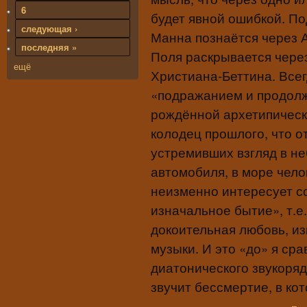
6
будет явной ошибкой. По
следующая ›
Манна познаётся через 
последняя »
Поля раскрывается чере
ещё
Христиана-Беттина. Всегд
«подражанием и продол
рождённой архетипическ
колодец прошлого, что от
устремивших взгляд в н
автомобиля, в море чело
неизменно интересует с
изначальное бытие», т.е
докоительная любовь, и
музыки. И это «до» я ср
диатонического звукоряд
звучит бессмертие, в ко