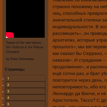
странно похожему на неб
лиц, способных преврати
значительной степени з
индивидуальности. В эсс
рассмешить», он привод
архетипах, которые упра
Teaser of the new feature
прошлого»; мы est перев
film 'Goltzius & the Pelican
Company'.
как сказал бы Серрано, 
by Peter Greenaway
наказов». И страдание –
продолжение», и распин
Страницы
ещё сотни раз, и брат у
1
повторится через день, г
2
неповторимость, ибо кто 
3
Леонардо да Винчи, и не
4
Аристотели, Тассо? С др
5
мысль, что через одно ил