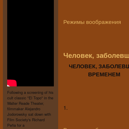
Режимы воображения
Человек, заболев
ЧЕЛОВЕК, ЗАБОЛЕВ
ВРЕМЕНЕМ
Following a screening of his
cult classic "El Topo" in the
Walter Reade Theater,
1.
filmmaker Alejandro
Jodorowsky sat down with
Film Society's Richard
Peña for a