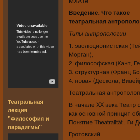
МХАТе
Введение. Что такое
театральная антрополо
Типы антропологии
1. эволюционистская (Те
Морган),
2. философская (Кант, Ге
3. структурная (Франц Б
4. новая (Дескола, Виве
Театральная антрополог
Театральная
В начале XX века Театр с
лекция
как основной принцип о
"Философия и
Понятие Theatralität . Г
парадигмы"
Гротовский