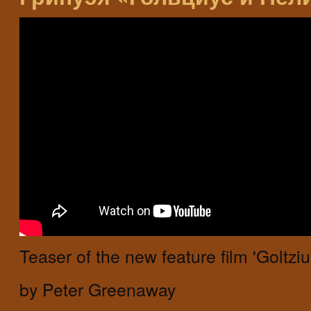
Teaser of the new feature film 'Goltz
by Peter Greenaway