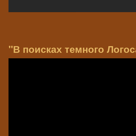
"В поисках темного Логос