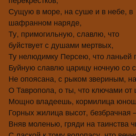
Сущую в море, на суше и в небе, в
шафранном наряде,
Ту, примогильную, славлю, что
буйствует с душами мертвых,
Ту нелюдимку Персею, что ланьей 
Буйную славлю царицу ночную со с
Не опоясана, с рыком звериным, на
О Тавропола, о ты, что ключами от
Мощно владеешь, кормилица юнош
Горных жилица высот, безбрачная 
Вняв моленью, гряди на таинства 
С лаской к тому волопасу, что веч