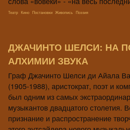
слова «вовеки» - «на весь последни
Театр
Кино
Постановки
Живопись
Поэзия
ДЖАЧИНТО ШЕЛСИ: НА П
АЛХИМИИ ЗВУКА
Граф Джачинто Шелси ди Айала В
(1905-1988), аристократ, поэт и ком
был одним из самых экстраордина
музыкантов двадцатого столетия. 
признание и распространение твор
этого аутсайдера нового музыкаль