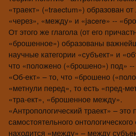
«траект» («traectum») образован от 
«через», «между» и «jacere» -- «бро
От этого же глагола (от его причас
«брошенное») образованы важней
научные категории «субъект» и «объ
что «положено («брошено») под» --
«Об-ект» – то, что «брошено («поло
«метнули перед», то есть «пред-м
«тра-ект», «брошенное между».
«Антропологический траект» – это
самостоятельного онтологического 
находится «между» – между субъек