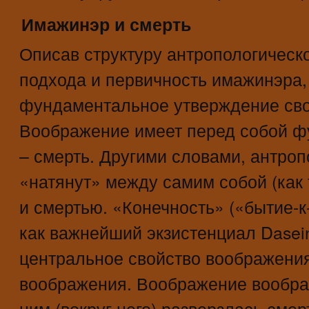
Имажинэр и смерть
Описав структуру антропологическо
подхода и первичность имажинэра,
фундаментальное утверждение сво
Воображение имеет перед собой ф
– смерть. Другими словами, антроп
«натянут» между самим собой (как 
и смертью. «Конечность» («бытие-к
как важнейший экзистенциал Dasein
центральное свойство воображения
воображения. Воображение воображ
ним (вокруг него) разверзлась смер