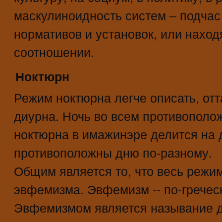
маскулиноидность систем – подчас
нормативов и установок, или наход
соотношении.
Ноктюрн
Режим ноктюрна легче описать, от
диурна. Ночь во всем противополо
ноктюрна в имажинэре делится на д
противоположны дню по-разному.
Общим является то, что весь режим
эвфемизма. Эвфемизм -- по-гречес
Эвфемизмом является называние д