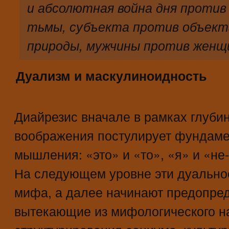
и абсолютная война дня против
тьмы, субъекта против объект
природы, мужчины против женщи
Дуализм и маскулиноидность
Диайрезис вначале в рамках глуби
воображения постулирует фундам
мышления: «это» и «то», «я» и «не-
На следующем уровне эти дуально
мифа, а далее начинают предопре
вытекающие из мифологического на