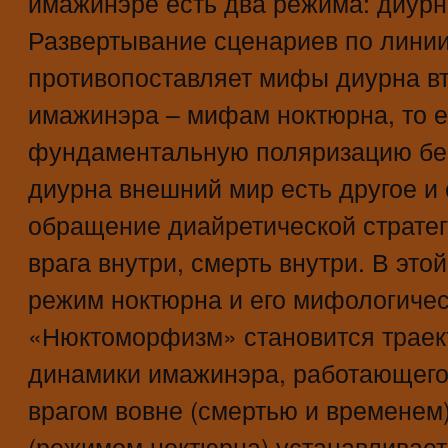
имажинэре есть два режима: диурн
Развертывание сценариев по лини
противопоставляет мифы диурна в
имажинэра – мифам ноктюрна, то е
фундаментальную поляризацию бес
диурна внешний мир есть другое и 
обращение диайретической стратег
врага внутри, смерть внутри. В это
режим ноктюрна и его мифологичес
«Нюктоморфизм» становится траек
динамики имажинэра, работающего
врагом вовне (смертью и временем)
(режимом ноктюрна) устанавливаетс