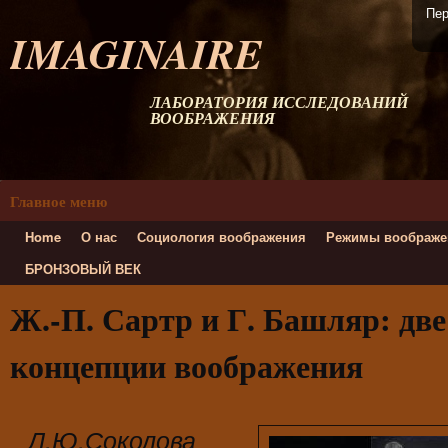
Пер
IMAGINAIRE
ЛАБОРАТОРИЯ ИССЛЕДОВАНИЙ
ВООБРАЖЕНИЯ
Главное меню
Home
О нас
Социология воображения
Режимы воображе
БРОНЗОВЫЙ ВЕК
Ж.-П. Сартр и Г. Башляр: дв
концепции воображения
Л.Ю.Соколова