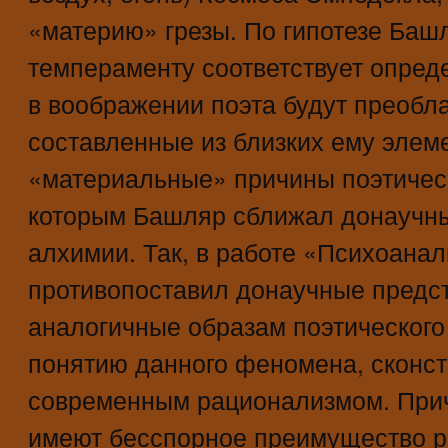
«материю» грезы. По гипотезе Баш
темпераменту соответствует опред
в воображении поэта будут преобл
составленные из близких ему элем
«материальные» причины поэтическ
которым Башляр сближал донаучны
алхимии. Так, в работе «Психоанал
противопоставил донаучные предст
аналогичные образам поэтического
понятию данного феномена, сконс
современным рационализмом. При
имеют бесспорное преимущество р